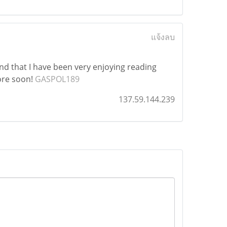
แจ้งลบ
and that I have been very enjoying reading
more soon!
GASPOL189
137.59.144.239