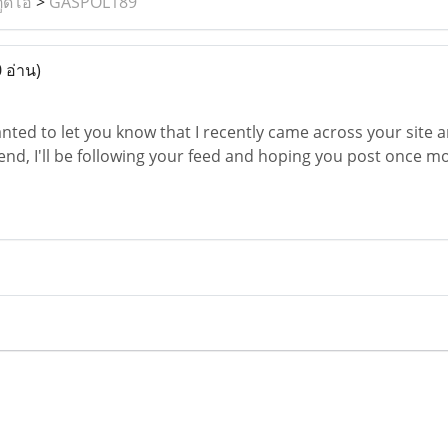
ูดิโอ
>
GASPOL189
 อ่าน)
nted to let you know that I recently came across your site 
 end, I'll be following your feed and hoping you post once 