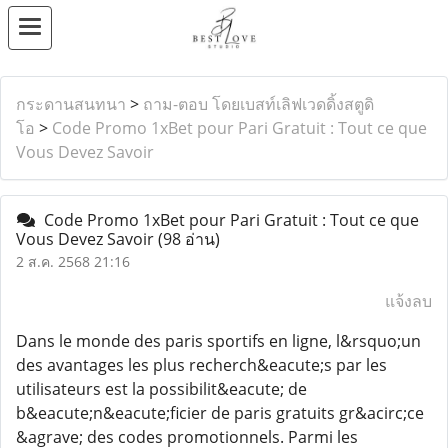
กระดานสนทนา
>
ถาม-ตอบ โดยเบสท์เลิฟเวดดิ้งสตูดิ
โอ
>
Code Promo 1xBet pour Pari Gratuit : Tout ce que
Vous Devez Savoir
Code Promo 1xBet pour Pari Gratuit : Tout ce que
Vous Devez Savoir
(98 อ่าน)
2 ส.ค. 2568 21:16
แจ้งลบ
Dans le monde des paris sportifs en ligne, l&rsquo;un
des avantages les plus recherch&eacute;s par les
utilisateurs est la possibilit&eacute; de
b&eacute;n&eacute;ficier de paris gratuits gr&acirc;ce
&agrave; des codes promotionnels. Parmi les