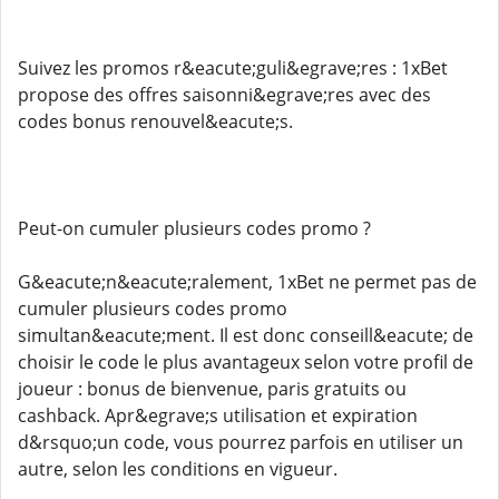
Suivez les promos r&eacute;guli&egrave;res : 1xBet
propose des offres saisonni&egrave;res avec des
codes bonus renouvel&eacute;s.
Peut-on cumuler plusieurs codes promo ?
G&eacute;n&eacute;ralement, 1xBet ne permet pas de
cumuler plusieurs codes promo
simultan&eacute;ment. Il est donc conseill&eacute; de
choisir le code le plus avantageux selon votre profil de
joueur : bonus de bienvenue, paris gratuits ou
cashback. Apr&egrave;s utilisation et expiration
d&rsquo;un code, vous pourrez parfois en utiliser un
autre, selon les conditions en vigueur.