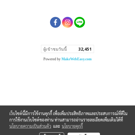
ผู้เข้าชมวันนี้
32,451
Powered by
MakeWebEasy.com
เว็บไซต์นี้มีการใช้งานคุกกี้ เพื่อเพิ่มประสิทธิภาพและประสบการณ์ที่ดีใน
การใช้งานเว็บไซต์ของท่าน ท่านสามารถอ่านรายละเอียดเพิ่มเติมได้ที่
นโยบายความเป็นส่วนตัว
และ
นโยบายคุกกี้