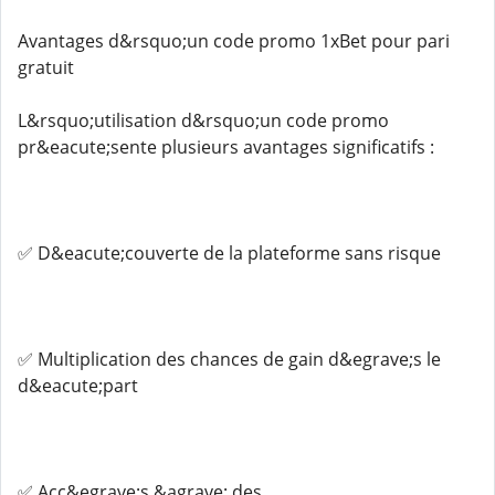
Avantages d&rsquo;un code promo 1xBet pour pari
gratuit
L&rsquo;utilisation d&rsquo;un code promo
pr&eacute;sente plusieurs avantages significatifs :
✅ D&eacute;couverte de la plateforme sans risque
✅ Multiplication des chances de gain d&egrave;s le
d&eacute;part
✅ Acc&egrave;s &agrave; des