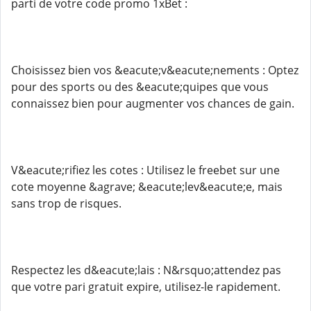
parti de votre code promo 1xBet :
Choisissez bien vos &eacute;v&eacute;nements : Optez
pour des sports ou des &eacute;quipes que vous
connaissez bien pour augmenter vos chances de gain.
V&eacute;rifiez les cotes : Utilisez le freebet sur une
cote moyenne &agrave; &eacute;lev&eacute;e, mais
sans trop de risques.
Respectez les d&eacute;lais : N&rsquo;attendez pas
que votre pari gratuit expire, utilisez-le rapidement.