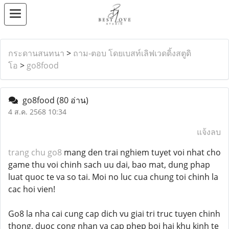
กระดานสนทนา
>
ถาม-ตอบ โดยเบสท์เลิฟเวดดิ้งสตูดิ
โอ
>
go8food
go8food
(80 อ่าน)
4 ส.ค. 2568 10:34
แจ้งลบ
trang chu go8
mang den trai nghiem tuyet voi nhat cho
game thu voi chinh sach uu dai, bao mat, dung phap
luat quoc te va so tai. Moi no luc cua chung toi chinh la
cac hoi vien!
Go8 la nha cai cung cap dich vu giai tri truc tuyen chinh
thong, duoc cong nhan va cap phep boi hai khu kinh te