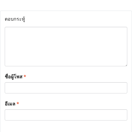
ตอบกระทู้
ชื่อผู้โพส
*
อีเมล
*