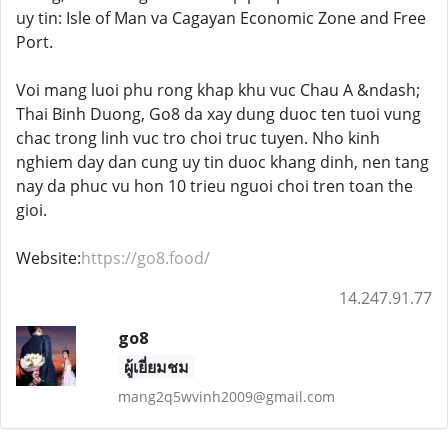
uy tin: Isle of Man va Cagayan Economic Zone and Free
Port.
Voi mang luoi phu rong khap khu vuc Chau A &ndash;
Thai Binh Duong, Go8 da xay dung duoc ten tuoi vung
chac trong linh vuc tro choi truc tuyen. Nho kinh
nghiem day dan cung uy tin duoc khang dinh, nen tang
nay da phuc vu hon 10 trieu nguoi choi tren toan the
gioi.
Website:
https://go8.food/
14.247.91.77
go8
ผู้เยี่ยมชม
mang2q5wvinh2009@gmail.com