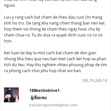
nguoi.
Luu y rang cach bat cham de theo dau cuoi chi mang
tinh ho tro. De tang kha nang chien thang ban nen ket
hop them voi thong ke cham theo ngay hoac chu ky
cham chua ra. Tu do dua ra quyet dinh cuoc co co so
hon.
Ket luan lai day la mot cach bat cham de don gian
nhung kha hieu qua neu ban biet cach ket hop va phan
tich du lieu. Hay thu nghiem nhieu phuong phap de tim
ra phong cach choi phu hop nhat voi ban.
185.79.245.10
188betlinklive1
ผู้เยี่ยมชม
tranvanngocvt94@gmail.com