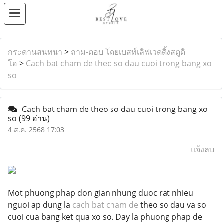
กระดานสนทนา
>
ถาม-ตอบ โดยเบสท์เลิฟเวดดิ้งสตูดิ
โอ
>
Cach bat cham de theo so dau cuoi trong bang xo
so
Cach bat cham de theo so dau cuoi trong bang xo
so
(99 อ่าน)
4 ส.ค. 2568 17:03
แจ้งลบ
Mot phuong phap don gian nhung duoc rat nhieu
nguoi ap dung la
cach bat cham de
theo so dau va so
cuoi cua bang ket qua xo so. Day la phuong phap de