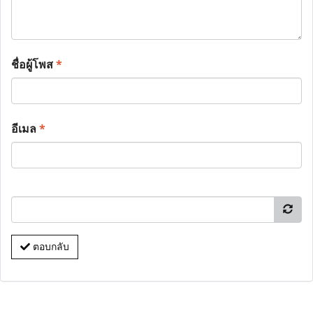
ชื่อผู้โพส
*
อีเมล
*
ตอบกลับ