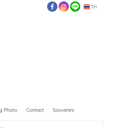
TH
g Photo
Contact
Souvenirs