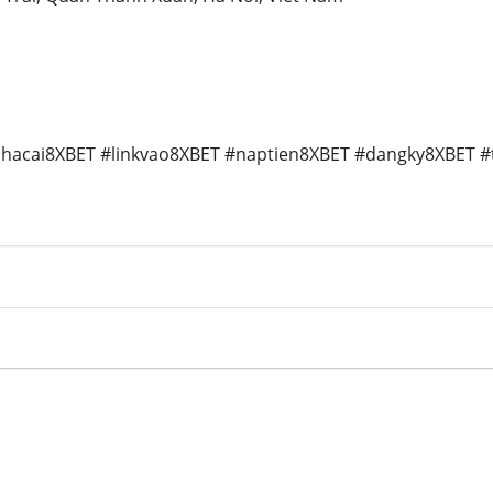
nhacai8XBET #linkvao8XBET #naptien8XBET #dangky8XBET 