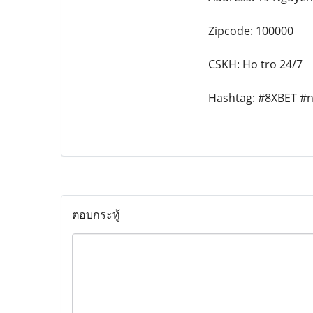
Zipcode: 100000
CSKH: Ho tro 24/7
Hashtag: #8XBET #
ตอบกระทู้