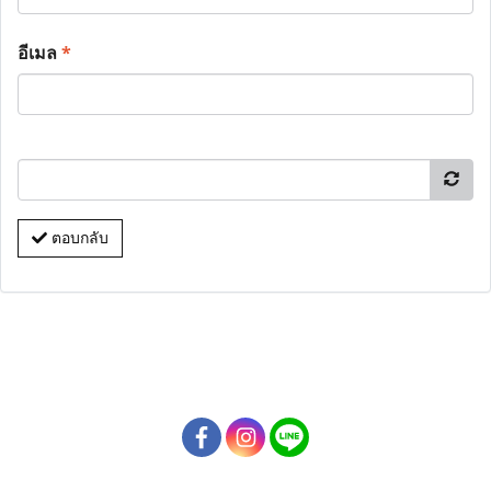
อีเมล
*
ตอบกลับ