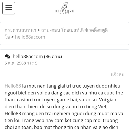
กระดานสนทนา
>
ถาม-ตอบ โดยเบสท์เลิฟเวดดิ้งสตูดิ
โอ
>
hello88accom
hello88accom
(86 อ่าน)
5 ส.ค. 2568 11:15
แจ้งลบ
Hello88
la mot nen tang giai tri truc tuyen duoc nhieu
nguoi biet den voi da dang cac dich vu nhu ca cuoc the
thao, casino truc tuyen, game bai, va xo so. Voi giao
dien than thien, de su dung va ho tro tieng Viet,
Hello88 mang den trai nghiem nguoi dung muot ma va
tien loi. Trang web nay cam ket cung cap moi truong
choi an toan, bao mat thong tin ca nhan va giao dich