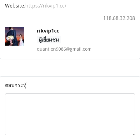
Website:
https://rikvip1.cc/
118.68.32.208
rikvip1cc
ผู้เยี่ยมชม
quantien9086@gmail.com
ตอบกระทู้