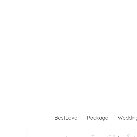
BestLove
Package
Weddin