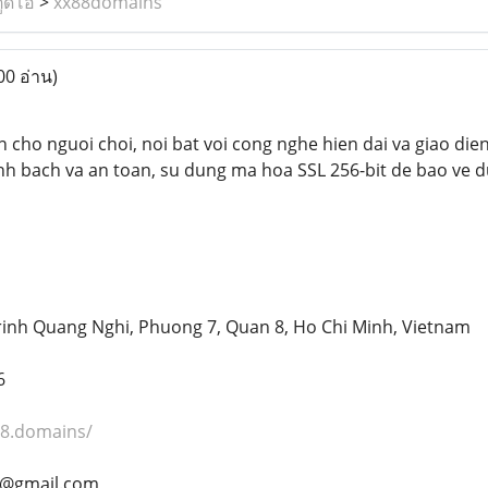
ูดิโอ
>
xx88domains
00 อ่าน)
in cho nguoi choi, noi bat voi cong nghe hien dai va giao d
nh bach va an toan, su dung ma hoa SSL 256-bit de bao ve d
rinh Quang Nghi, Phuong 7, Quan 8, Ho Chi Minh, Vietnam
6
88.domains/
s@gmail.com