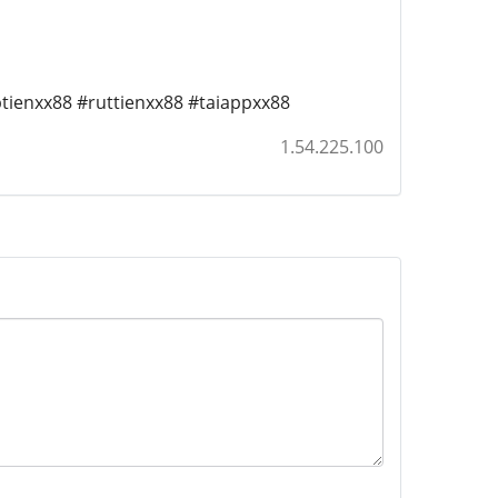
ienxx88 #ruttienxx88 #taiappxx88
1.54.225.100