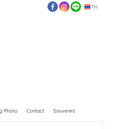
TH
g Photo
Contact
Souvenirs