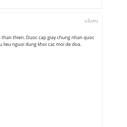
แจ้งลบ
ien than thien. Duoc cap giay chung nhan quoc
u lieu nguoi dung khoi cac moi de doa.