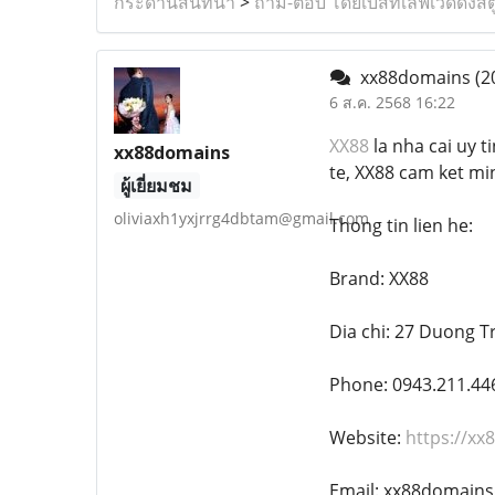
กระดานสนทนา
>
ถาม-ตอบ โดยเบสท์เลิฟเวดดิ้งสต
xx88domains
(2
6 ส.ค. 2568 16:22
XX88
la nha cai uy t
xx88domains
te, XX88 cam ket mi
ผู้เยี่ยมชม
oliviaxh1yxjrrg4dbtam@gmail.com
Thong tin lien he:
Brand: XX88
Dia chi: 27 Duong T
Phone: 0943.211.44
Website:
https://xx
Email: xx88domain