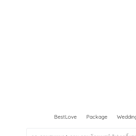
BestLove
Package
Weddin