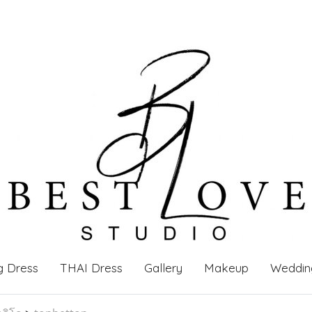
g Dress
THAI Dress
Gallery
Makeup
Weddin