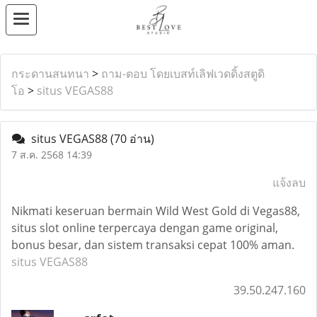
กระดานสนทนา
>
ถาม-ตอบ โดยเบสท์เลิฟเวดดิ้งสตูดิ
โอ
>
situs VEGAS88
situs VEGAS88
(70 อ่าน)
7 ส.ค. 2568 14:39
แจ้งลบ
Nikmati keseruan bermain Wild West Gold di Vegas88,
situs slot online terpercaya dengan game original,
bonus besar, dan sistem transaksi cepat 100% aman.
situs VEGAS88
39.50.247.160