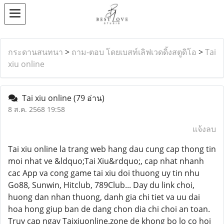
กระดานสนทนา
>
ถาม-ตอบ โดยเบสท์เลิฟเวดดิ้งสตูดิโอ
>
Tai
xiu online
Tai xiu online
(79 อ่าน)
8 ส.ค. 2568 19:58
แจ้งลบ
Tai xiu online la trang web hang dau cung cap thong tin
moi nhat ve &ldquo;Tai Xiu&rdquo;, cap nhat nhanh
cac App va cong game tai xiu doi thuong uy tin nhu
Go88, Sunwin, Hitclub, 789Club... Day du link choi,
huong dan nhan thuong, danh gia chi tiet va uu dai
hoa hong giup ban de dang chon dia chi choi an toan.
Truy cap ngay Taixiuonline.zone de khong bo lo co hoi