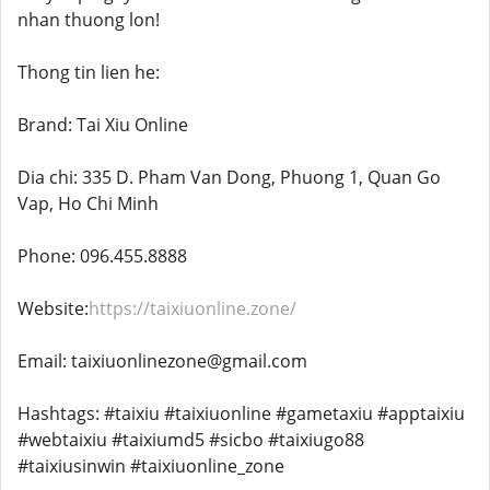
nhan thuong lon!
Thong tin lien he:
Brand: Tai Xiu Online
Dia chi: 335 D. Pham Van Dong, Phuong 1, Quan Go
Vap, Ho Chi Minh
Phone: 096.455.8888
Website:
https://taixiuonline.zone/
Email: taixiuonlinezone@gmail.com
Hashtags: #taixiu #taixiuonline #gametaxiu #apptaixiu
#webtaixiu #taixiumd5 #sicbo #taixiugo88
#taixiusinwin #taixiuonline_zone