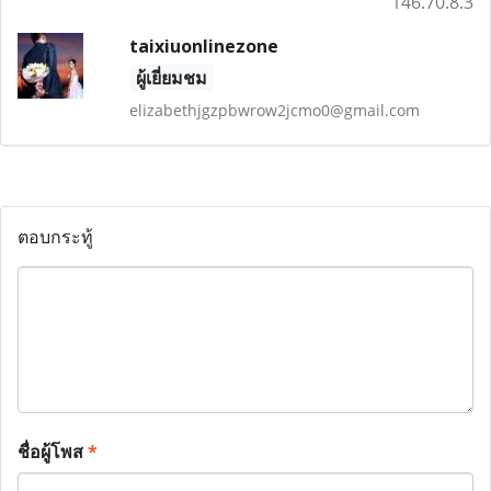
146.70.8.3
taixiuonlinezone
ผู้เยี่ยมชม
elizabethjgzpbwrow2jcmo0@gmail.com
ตอบกระทู้
ชื่อผู้โพส
*