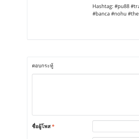
Hashtag: #pu88 #t
#banca #nohu #the
ตอบกระทู้
ชื่อผู้โพส
*