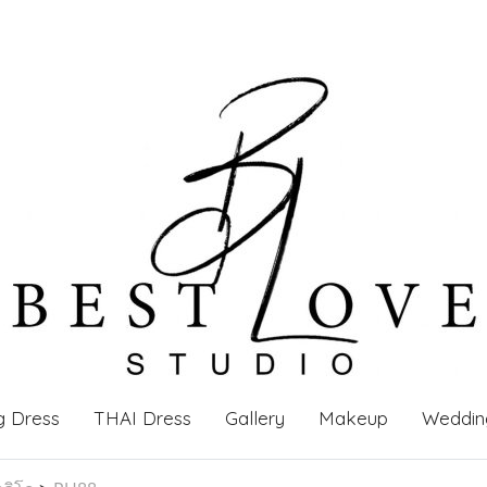
g Dress
THAI Dress
Gallery
Makeup
Weddin