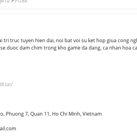
ูดิโอ
>
PU88
i tri truc tuyen hien dai, noi bat voi su ket hop giua cong 
i se duoc dam chim trong kho game da dang, ca nhan hoa ca
8.lat/
ao, Phuong 7, Quan 11, Ho Chi Minh, Vietnam
ail.com