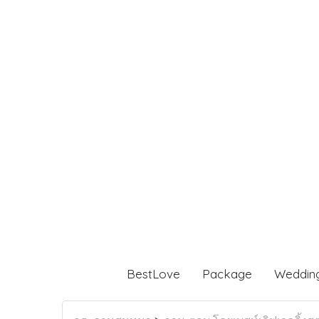
BestLove
Package
Weddin