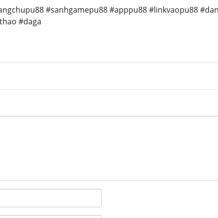
rangchupu88 #sanhgamepu88 #apppu88 #linkvaopu88 #dan
thao #daga