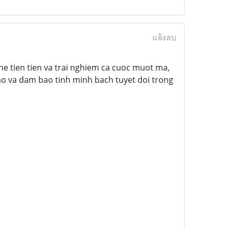
แจ้งลบ
nghe tien tien va trai nghiem ca cuoc muot ma,
o va dam bao tinh minh bach tuyet doi trong