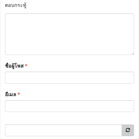
ตอบกระทู้
ชื่อผู้โพส
*
อีเมล
*