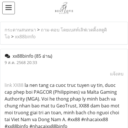
กระดานสนทนา
>
ถาม-ตอบ โดยเบสท์เลิฟเวดดิ้งสตูดิ
โอ
>
xx88binfo
xx88binfo
(85 อ่าน)
9 ส.ค. 2568 20:33
แจ้งลบ
link XX88
la nen tang ca cuoc truc tuyen uy tin, duoc
cap phep boi PAGCOR (Philippines) va Malta Gaming
Authority (MGA). Voi he thong phap ly minh bach va
chung nhan bao mat tu GeoTrust, XX88 dam bao mot
moi truong giai tri an toan, minh bach cho nguoi choi
tai Viet Nam va Dong Nam A. #xx88 #nhacaixx88
#xx88binfo #nhacaixx88binfo