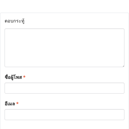
ตอบกระทู้
ชื่อผู้โพส
*
อีเมล
*