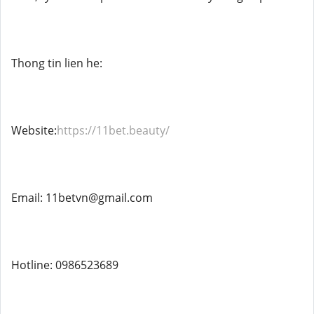
Thong tin lien he:
Website:
https://11bet.beauty/
Email: 11betvn@gmail.com
Hotline: 0986523689