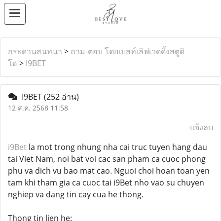
กระดานสนทนา
>
ถาม-ตอบ โดยเบสท์เลิฟเวดดิ้งสตูดิ
โอ
>
I9BET
I9BET
(252 อ่าน)
12 ส.ค. 2568 11:58
แจ้งลบ
i9Bet
la mot trong nhung nha cai truc tuyen hang dau
tai Viet Nam, noi bat voi cac san pham ca cuoc phong
phu va dich vu bao mat cao. Nguoi choi hoan toan yen
tam khi tham gia ca cuoc tai i9Bet nho vao su chuyen
nghiep va dang tin cay cua he thong.
Thong tin lien he: