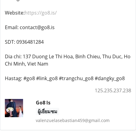
Website:
https://go8.is/
Email: contact@go8.is
SDT: 0936481284
Dia chi: 137 Duong Le Thi Hoa, Binh Chieu, Thu Duc, Ho
Chi Minh, Viet Nam
Hastag: #go8 #link_go8 #trangchu_go8 #dangky_go8
125.235.237.238
Go8 Is
ผู้เยี่ยมชม
valenzuelasebastian459@gmail.com