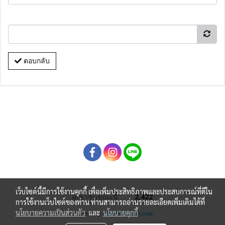
ตอบกลับ
เว็บไซต์นี้มีการใช้งานคุกกี้ เพื่อเพิ่มประสิทธิภาพและประสบการณ์ที่ดีใน
ผู้เข้าชมขณะนี้
2,422
การใช้งานเว็บไซต์ของท่าน ท่านสามารถอ่านรายละเอียดเพิ่มเติมได้ที่
นโยบายความเป็นส่วนตัว
และ
นโยบายคุกกี้
Powered by
MakeWebEasy.com