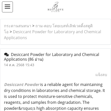
กระดานสนทนา
>
ถาม-ตอบ โดยเบสท์เลิฟเวดดิ้งสตูดิ
โอ
>
Desiccant Powder for Laboratory and Chemical
Applications
Desiccant Powder for Laboratory and Chemical
Applications
(86 อ่าน)
14 ส.ค. 2568 15:43
แจ้งลบ
Desiccant Powder
is a reliable agent for maintaining
dry conditions in laboratories and chemical storage. It
is used to protect moisture-sensitive chemicals,
reagents, and samples from degradation. The
powder&rsquo;s high absorption capacity ensures