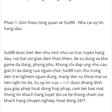
Phan 1: Gioi thieu tong quan ve Sut88 - Nha cai uy tin
hang dau
Sut88 duoc biet den nhu mot nha cai truc tuyen hang
dau, noi bat voi giao dien than thien, de su dung va kho
game da dang, phong phu. Khong chi dap ung nhu cau
giai tri da dang cua nguoi choi, Sut88 con chu trong
den trai nghiem nguoi dung, mang den su thoai mai va
tien nghi toi da. Su uy tin cua
sut88
duoc khang dinh
qua giay phep hoat dong hop phap, cam ket bao mat
thong tin khach hang tuyet doi va he thong cham soc
khach hang chuyen nghiep, hoat dong 24/7.