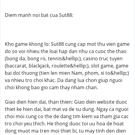
Diem manh noi bat cua Sut88:
Kho game khong lo: Sut88 cung cap mot thu vien game
do so voi nhieu the loai hap dan nhu ca cuoc the thao
(bong da, bong ro, tennis&hellip;), casino truc tuyen
(baccarat, blackjack, roulette&hellip;), slot game, game
bai doi thuong (tien len mien Nam, phom, xi to&hellip;)
va nhieu tro choi khac. Da dang lua chon giup nguoi
choi khong bao gio cam thay nham chan.
Giao dien hien dai, than thien: Giao dien website duoc
thiet ke hien dai, bat mat va de su dung. Ngay ca nguoi
choi moi cung co the de dang tim kiem va tham gia cac
tro choi yeu thich. He thong duoc toi uu hoa de hoat
dong muot ma tren moi thiet bi, tu may tinh den dien