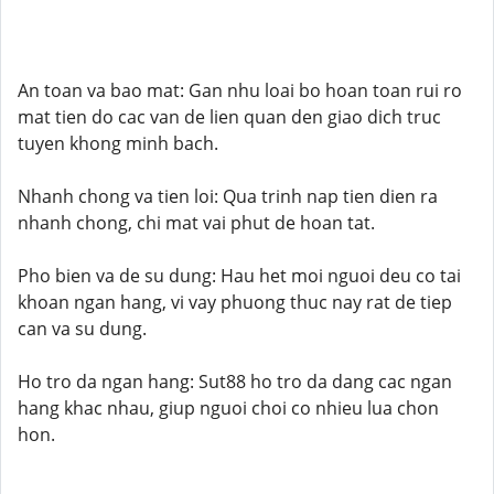
An toan va bao mat: Gan nhu loai bo hoan toan rui ro
mat tien do cac van de lien quan den giao dich truc
tuyen khong minh bach.
Nhanh chong va tien loi: Qua trinh nap tien dien ra
nhanh chong, chi mat vai phut de hoan tat.
Pho bien va de su dung: Hau het moi nguoi deu co tai
khoan ngan hang, vi vay phuong thuc nay rat de tiep
can va su dung.
Ho tro da ngan hang: Sut88 ho tro da dang cac ngan
hang khac nhau, giup nguoi choi co nhieu lua chon
hon.