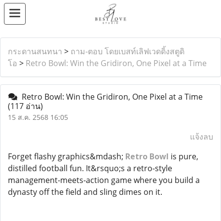
กระดานสนทนา
>
ถาม-ตอบ โดยเบสท์เลิฟเวดดิ้งสตูดิ
โอ
>
Retro Bowl: Win the Gridiron, One Pixel at a Time
Retro Bowl: Win the Gridiron, One Pixel at a Time
(117 อ่าน)
15 ส.ค. 2568 16:05
แจ้งลบ
Forget flashy graphics&mdash;
Retro Bowl
is pure,
distilled football fun. It&rsquo;s a retro-style
management-meets-action game where you build a
dynasty off the field and sling dimes on it.