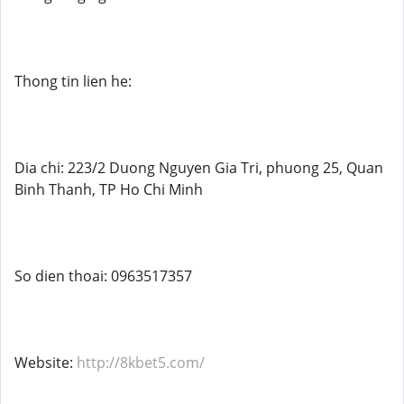
Thong tin lien he:
Dia chi: 223/2 Duong Nguyen Gia Tri, phuong 25, Quan
Binh Thanh, TP Ho Chi Minh
So dien thoai: 0963517357
Website:
http://8kbet5.com/