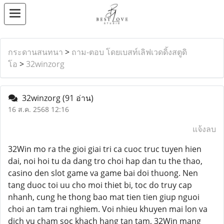
กระดานสนทนา
>
ถาม-ตอบ โดยเบสท์เลิฟเวดดิ้งสตูดิ
โอ
>
32winzorg
32winzorg
(91 อ่าน)
16 ส.ค. 2568 12:16
แจ้งลบ
32Win mo ra the gioi giai tri ca cuoc truc tuyen hien
dai, noi hoi tu da dang tro choi hap dan tu the thao,
casino den slot game va game bai doi thuong. Nen
tang duoc toi uu cho moi thiet bi, toc do truy cap
nhanh, cung he thong bao mat tien tien giup nguoi
choi an tam trai nghiem. Voi nhieu khuyen mai lon va
dich vu cham soc khach hang tan tam, 32Win mang