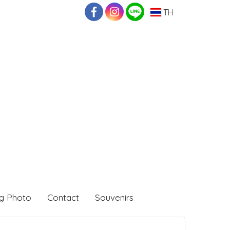
TH
g Photo
Contact
Souvenirs