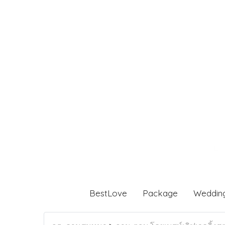
BestLove
Package
Weddin