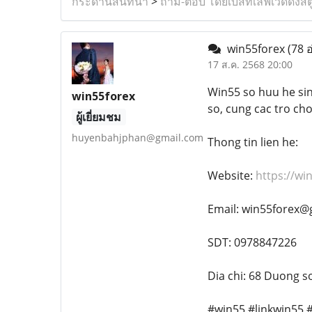
กระดานสนทนา
>
ถาม-ตอบ โดยเบสท์เลิฟเวดดิ้งสต
win55forex
(78 อ
17 ส.ค. 2568 20:00
Win55 so huu he sinh
win55forex
so, cung cac tro cho
ผู้เยี่ยมชม
huyenbahjphan@gmail.com
Thong tin lien he:
Website:
https://wi
Email: win55forex@
SDT: 0978847226
Dia chi: 68 Duong s
#win55 #linkwin55