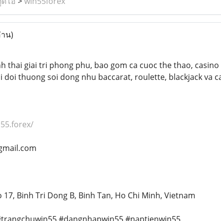
ูดิโอ
>
win55forex
่าน)
 thai giai tri phong phu, bao gom ca cuoc the thao, casino 
i doi thuong soi dong nhu baccarat, roulette, blackjack va ca
n55.forex/
gmail.com
o 17, Binh Tri Dong B, Binh Tan, Ho Chi Minh, Vietnam
 #trangchuwin55 #dangnhapwin55 #naptienwin55