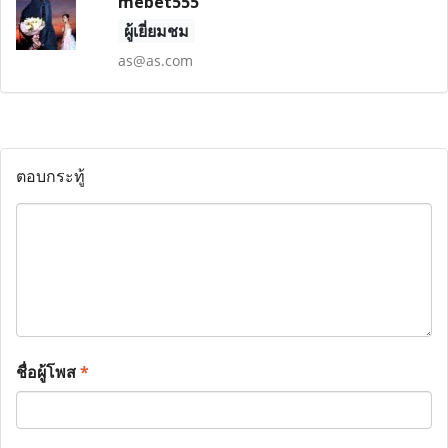
mebet555
ผู้เยี่ยมชม
as@as.com
ตอบกระทู้
ชื่อผู้โพส
*