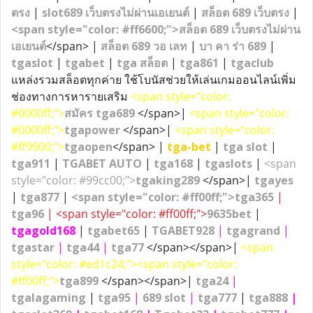
ตรง
|
slot689 เว็บตรงไม่ผ่านเอเยนต์
|
สล็อต 689 เว็บตรง
|
<span style="color: #ff6600;">สล็อต 689 เว็บตรงไม่ผ่าน
เอเยนต์
</span> |
สล็อต 689 วอ เลท
|
บา คา ร่า 689
|
tgaslot
|
tgabet
|
tga สล็อต
|
tga861
|
tgaclub
แหล่งรวมสล็อตทุกค่าย ใช้โบนัสช่วยให้เล่นเกมออนไลน์เพิ่ม
ช่องทางการหารายเสริม
<span style="color:
#0000ff;">
สมัคร tga689
</span>|
<span style="color:
#0000ff;">
tgapower
</span>|
<span style="color:
#ff9900;">
tgaopen
</span> |
tga-bet
|
tga slot
|
tga911
|
TGABET AUTO
|
tga168
|
tgaslots
|
<span
style="color: #99cc00;">
tgaking289
</span>|
tgayes
|
tga877
|
<span style="color: #ff00ff;">tga365
|
tga96
| <span style="color: #ff00ff;">
9635bet
|
tgagold168
|
tgabet65
|
TGABET928
|
tgagrand
|
tgastar
|
tga44
|
tga77
</span></span>|
<span
style="color: #ed1c24;"><span style="color:
#ff00ff;">
tga899
</span></span>|
tga24
|
tgalagaming
|
tga95
|
689 slot
|
tga777
|
tga888
|