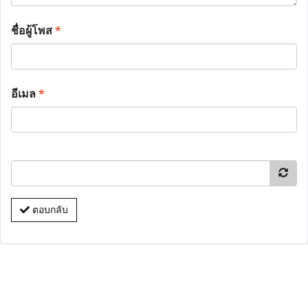
ชื่อผู้โพส
*
อีเมล
*
ตอบกลับ