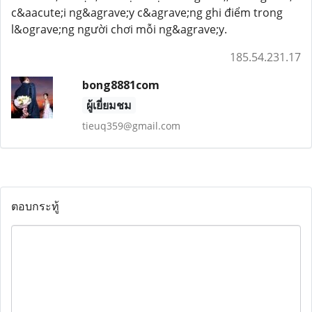
c&aacute;i ng&agrave;y c&agrave;ng ghi điểm trong
l&ograve;ng người chơi mỗi ng&agrave;y.
185.54.231.17
bong8881com
ผู้เยี่ยมชม
tieuq359@gmail.com
ตอบกระทู้