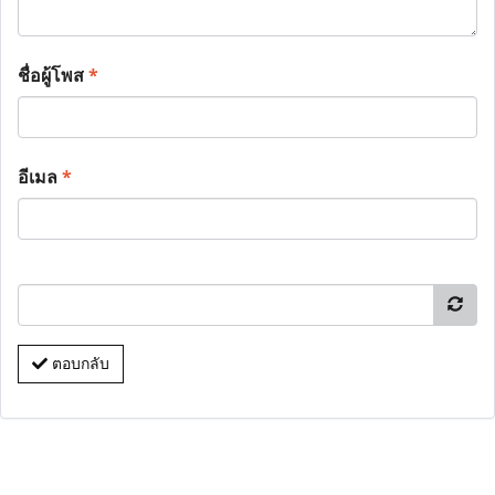
ชื่อผู้โพส
*
อีเมล
*
ตอบกลับ