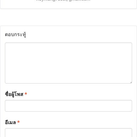
ตอบกระทู้
ชื่อผู้โพส
*
อีเมล
*