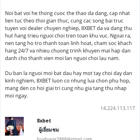
Noi bat voi he thong cuoc the thao da dang, cap nhat
lien tuc theo thoi gian thuc, cung cac song bai truc
tuyen voi dealer chuyen nghiep, 8XBET da va dang thu
hut hang trieu nguoi choi tren toan khu vuc. Ngoai ra,
nen tang ho tro thanh toan linh hoat, cham soc khach
hang 24/7 va nhieu chuong trinh khuyen mai hap dan
danh cho thanh vien moi lan nguoi choi lau nam.
Du ban la nguoi moi bat dau hay mot tay choi day dan
kinh nghiem, 8XBET luon co nhung lua chon phu hop,
mang den co hoi giai tri cung nhu gia tang thu nhap
moi ngay.
14.224.113.117
8xbet
ผู้เยี่ยมชม
huyhiang7888@gmail.com