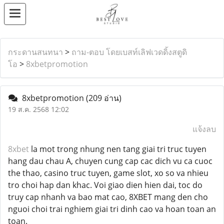
กระดานสนทนา
>
ถาม-ตอบ โดยเบสท์เลิฟเวดดิ้งสตูดิ
โอ
>
8xbetpromotion
8xbetpromotion
(209 อ่าน)
19 ส.ค. 2568 12:02
แจ้งลบ
8xbet
la mot trong nhung nen tang giai tri truc tuyen
hang dau chau A, chuyen cung cap cac dich vu ca cuoc
the thao, casino truc tuyen, game slot, xo so va nhieu
tro choi hap dan khac. Voi giao dien hien dai, toc do
truy cap nhanh va bao mat cao, 8XBET mang den cho
nguoi choi trai nghiem giai tri dinh cao va hoan toan an
toan.