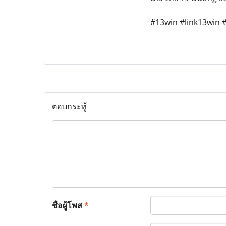
#13win #link13win
ตอบกระทู้
ชื่อผู้โพส
*