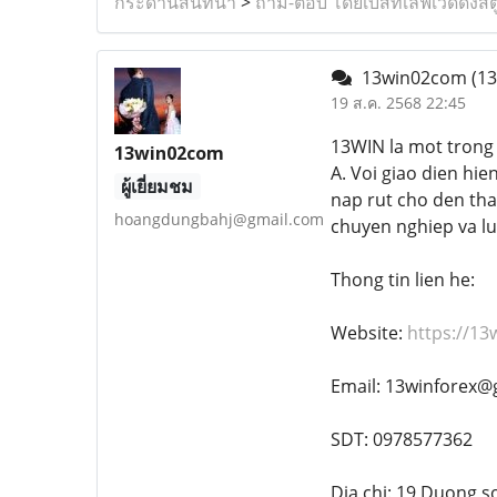
กระดานสนทนา
>
ถาม-ตอบ โดยเบสท์เลิฟเวดดิ้งสต
13win02com
(13
19 ส.ค. 2568 22:45
13WIN la mot trong 
13win02com
A. Voi giao dien hi
ผู้เยี่ยมชม
nap rut cho den tha
hoangdungbahj@gmail.com
chuyen nghiep va lu
Thong tin lien he:
Website:
https://13
Email: 13winforex@
SDT: 0978577362
Dia chi: 19 Duong s