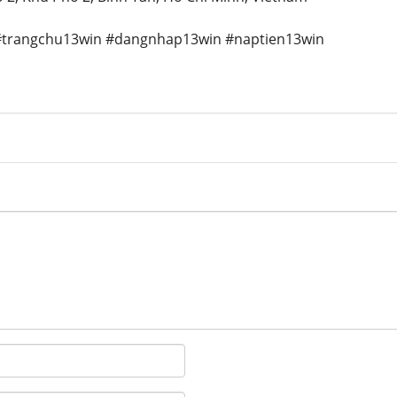
 #trangchu13win #dangnhap13win #naptien13win