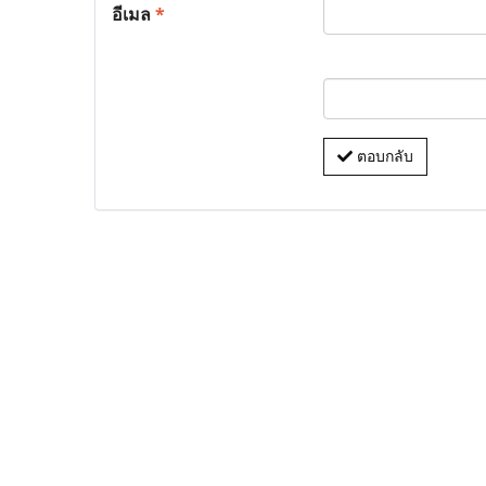
อีเมล
*
ตอบกลับ