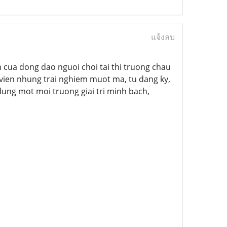
แจ้งลบ
 cua dong dao nguoi choi tai thi truong chau
 vien nhung trai nghiem muot ma, tu dang ky,
dung mot moi truong giai tri minh bach,