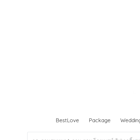
BestLove
Package
Weddin