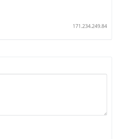
171.234.249.84