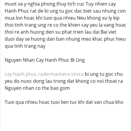
muot va y nghia phong thuy tich cuc Tuy nhien cay
Hanh Phuc rat de bi ung tu goc dac biet sau nhung con
mua lon hoac khi tuoi qua nhieu Neu khong xu ly kip
thoi tinh trang ung re co the khien cay yeu la vang hoac
thoi re anh huong den su phat trien lau dai Bai viet
duoi day se huong dan ban nhung meo khac phuc hieu
qua tinh trang nay
Nguyen Nhan Cay Hanh Phuc Bi Ung
cay hanh phuc radermachera sinica
bi ung tu goc chu
yeu do nuoc dong lau trong dat khong co noi thoat ra
Nguyen nhan co the bao gom
Tuoi qua nhieu hoac tuoi lien tuc khi dat van chua kho