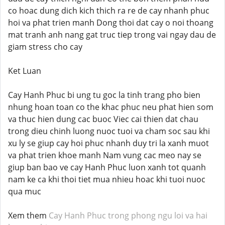
co hoac dung dich kich thich ra re de cay nhanh phuc
hoi va phat trien manh Dong thoi dat cay o noi thoang
mat tranh anh nang gat truc tiep trong vai ngay dau de
giam stress cho cay
Ket Luan
Cay Hanh Phuc bi ung tu goc la tinh trang pho bien
nhung hoan toan co the khac phuc neu phat hien som
va thuc hien dung cac buoc Viec cai thien dat chau
trong dieu chinh luong nuoc tuoi va cham soc sau khi
xu ly se giup cay hoi phuc nhanh duy tri la xanh muot
va phat trien khoe manh Nam vung cac meo nay se
giup ban bao ve cay Hanh Phuc luon xanh tot quanh
nam ke ca khi thoi tiet mua nhieu hoac khi tuoi nuoc
qua muc
Xem them
Cay Hanh Phuc trong phong ngu loi va hai