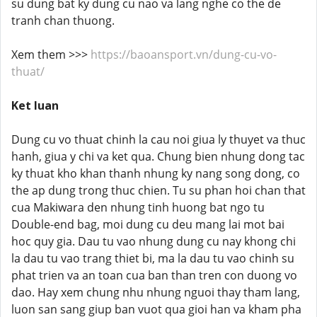
su dung bat ky dung cu nao va lang nghe co the de
tranh chan thuong.
Xem them >>>
https://baoansport.vn/dung-cu-vo-
thuat/
Ket luan
Dung cu vo thuat chinh la cau noi giua ly thuyet va thuc
hanh, giua y chi va ket qua. Chung bien nhung dong tac
ky thuat kho khan thanh nhung ky nang song dong, co
the ap dung trong thuc chien. Tu su phan hoi chan that
cua Makiwara den nhung tinh huong bat ngo tu
Double-end bag, moi dung cu deu mang lai mot bai
hoc quy gia. Dau tu vao nhung dung cu nay khong chi
la dau tu vao trang thiet bi, ma la dau tu vao chinh su
phat trien va an toan cua ban than tren con duong vo
dao. Hay xem chung nhu nhung nguoi thay tham lang,
luon san sang giup ban vuot qua gioi han va kham pha