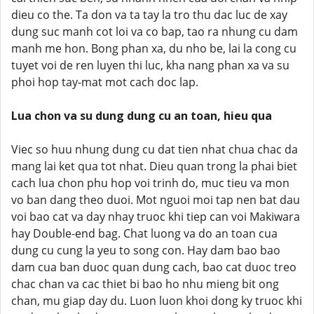
dieu co the. Ta don va ta tay la tro thu dac luc de xay
dung suc manh cot loi va co bap, tao ra nhung cu dam
manh me hon. Bong phan xa, du nho be, lai la cong cu
tuyet voi de ren luyen thi luc, kha nang phan xa va su
phoi hop tay-mat mot cach doc lap.
Lua chon va su dung dung cu an toan, hieu qua
Viec so huu nhung dung cu dat tien nhat chua chac da
mang lai ket qua tot nhat. Dieu quan trong la phai biet
cach lua chon phu hop voi trinh do, muc tieu va mon
vo ban dang theo duoi. Mot nguoi moi tap nen bat dau
voi bao cat va day nhay truoc khi tiep can voi Makiwara
hay Double-end bag. Chat luong va do an toan cua
dung cu cung la yeu to song con. Hay dam bao bao
dam cua ban duoc quan dung cach, bao cat duoc treo
chac chan va cac thiet bi bao ho nhu mieng bit ong
chan, mu giap day du. Luon luon khoi dong ky truoc khi