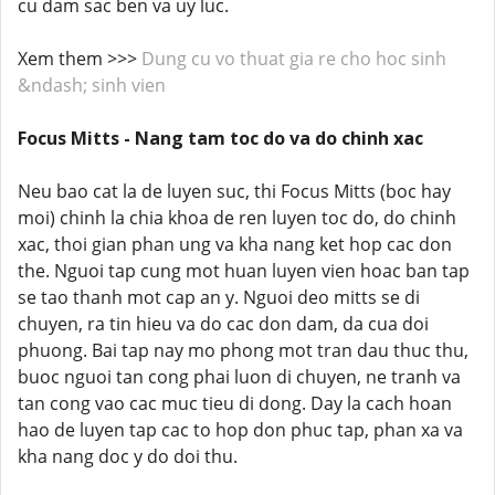
cu dam sac ben va uy luc.
Xem them >>>
Dung cu vo thuat gia re cho hoc sinh
&ndash; sinh vien
Focus Mitts - Nang tam toc do va do chinh xac
Neu bao cat la de luyen suc, thi Focus Mitts (boc hay
moi) chinh la chia khoa de ren luyen toc do, do chinh
xac, thoi gian phan ung va kha nang ket hop cac don
the. Nguoi tap cung mot huan luyen vien hoac ban tap
se tao thanh mot cap an y. Nguoi deo mitts se di
chuyen, ra tin hieu va do cac don dam, da cua doi
phuong. Bai tap nay mo phong mot tran dau thuc thu,
buoc nguoi tan cong phai luon di chuyen, ne tranh va
tan cong vao cac muc tieu di dong. Day la cach hoan
hao de luyen tap cac to hop don phuc tap, phan xa va
kha nang doc y do doi thu.