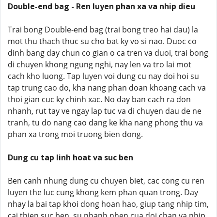
Double-end bag - Ren luyen phan xa va nhip dieu
Trai bong Double-end bag (trai bong treo hai dau) la
mot thu thach thuc su cho bat ky vo si nao. Duoc co
dinh bang day chun co gian o ca tren va duoi, trai bong
di chuyen khong ngung nghi, nay len va tro lai mot
cach kho luong. Tap luyen voi dung cu nay doi hoi su
tap trung cao do, kha nang phan doan khoang cach va
thoi gian cuc ky chinh xac. No day ban cach ra don
nhanh, rut tay ve ngay lap tuc va di chuyen dau de ne
tranh, tu do nang cao dang ke kha nang phong thu va
phan xa trong moi truong bien dong.
Dung cu tap linh hoat va suc ben
Ben canh nhung dung cu chuyen biet, cac cong cu ren
luyen the luc cung khong kem phan quan trong. Day
nhay la bai tap khoi dong hoan hao, giup tang nhip tim,
cai thien suc ben, su nhanh nhen cua doi chan va nhip