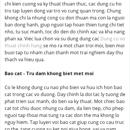
chi kien cuong va ky thuat thuan thuc, cac dung cu ho
tro tap luyen dong vai tro vo cung quan trong. Chung
khong chi la nhung cong cu don thuan ma con la nguoi
ban dong hanh, giup nguoi tap hoan thien tung chi tiet
nho, tu suc manh, toc do den do chinh xac va kha nang
phan xa. Viec lua chon va su dung dung cac
Dung cu vo
thuat chinh hang
se mo ra mot chan troi moi, bien moi
buoi tap tu nham chan thanh mot trai nghiem day thu
thach va hieu qua.
Bao cat - Tru dam khong biet met moi
Co le khong dung cu nao pho bien va huu ich hon bao
cat trong cac vo duong. Day chinh la doi tac ly tuong de
phat trien suc manh, do ben va ky thuat. Mot chiec bao
cat tot chiu duoc nhung cu dam, da lien tiep, cho phep
nguoi tap thoai mai tung ra cac don the ma khong lo
nguy hiem. Tap luyen voi bao cat giup cung co cau truc
co the, tang cuong su ket noi giua hong, vai va nam