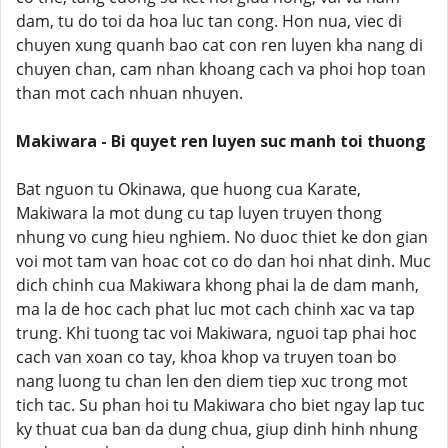
dam, tu do toi da hoa luc tan cong. Hon nua, viec di
chuyen xung quanh bao cat con ren luyen kha nang di
chuyen chan, cam nhan khoang cach va phoi hop toan
than mot cach nhuan nhuyen.
Makiwara - Bi quyet ren luyen suc manh toi thuong
Bat nguon tu Okinawa, que huong cua Karate,
Makiwara la mot dung cu tap luyen truyen thong
nhung vo cung hieu nghiem. No duoc thiet ke don gian
voi mot tam van hoac cot co do dan hoi nhat dinh. Muc
dich chinh cua Makiwara khong phai la de dam manh,
ma la de hoc cach phat luc mot cach chinh xac va tap
trung. Khi tuong tac voi Makiwara, nguoi tap phai hoc
cach van xoan co tay, khoa khop va truyen toan bo
nang luong tu chan len den diem tiep xuc trong mot
tich tac. Su phan hoi tu Makiwara cho biet ngay lap tuc
ky thuat cua ban da dung chua, giup dinh hinh nhung