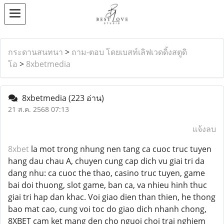
กระดานสนทนา
>
ถาม-ตอบ โดยเบสท์เลิฟเวดดิ้งสตูดิ
โอ
>
8xbetmedia
8xbetmedia
(223 อ่าน)
21 ส.ค. 2568 07:13
แจ้งลบ
8xbet
la mot trong nhung nen tang ca cuoc truc tuyen
hang dau chau A, chuyen cung cap dich vu giai tri da
dang nhu: ca cuoc the thao, casino truc tuyen, game
bai doi thuong, slot game, ban ca, va nhieu hinh thuc
giai tri hap dan khac. Voi giao dien than thien, he thong
bao mat cao, cung voi toc do giao dich nhanh chong,
8XBET cam ket mang den cho nguoi choi trai nghiem