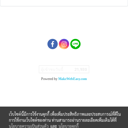
ผู้เข้าชมวันนี้
21,930
Powered by
MakeWebEasy.com
เว็บไซต์นี้มีการใช้งานคุกกี้ เพื่อเพิ่มประสิทธิภาพและประสบการณ์ที่ดีใน
การใช้งานเว็บไซต์ของท่าน ท่านสามารถอ่านรายละเอียดเพิ่มเติมได้ที่
นโยบายความเป็นส่วนตัว
และ
นโยบายคุกกี้