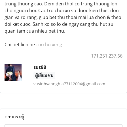
trung thuong cao. Dem den thoi co trung thuong lon
cho nguoi choi. Cac tro choi xo so duoc kien thiet don
gian va ro rang, giup bet thu thoai mai lua chon & theo
doi ket cuoc. Sanh xo so lo de ngay cang thu hut su
quan tam cua nhieu bet thu.
Chi tiet lien he :
no hu xeng
171.251.237.66
sut88
ผู้เยี่ยมชม
vusinhvannghia77112004@gmail.com
ตอบกระทู้