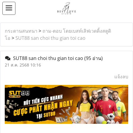
กระดานสนทนา
>
ถาม-ตอบ โดยเบสท์เลิฟเวดดิ้งสตูดิ
โอ
>
SUT88 san choi thu gian toi cao
SUT88 san choi thu gian toi cao
(95 อ่าน)
21 ส.ค. 2568 10:16
แจ้งลบ