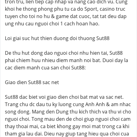
tron tru, lien tiep cap nhap va nang cao dich vu. Cung
khoi he thong phong phu tu ca do Sport, casino truc
tuyen cho toi no hu & game dat cuoc, tat tat deu dap
ung nhu cau nguoi choi 1 cach hoan hao.
Loi giai suc hut thien duong doi thuong Sut88
De thu hut dong dao nguoi choi nhu hien tai, Sut88
phai chiem huu nhieu diem manh noi bat. Duoi day la
cac diem manh cua san choi Sut88:
Giao dien Sut88 sac net
Sut88 dac biet voi giao dien choi bat mat va sac net.
Trang chu dc dau tu ky luong cung Anh Anh & am nhac
song dong. Mang den Dung thu kich thich va thu vi cho
nguoi choi. Tong mau den de choi giup nguoi choi cam
thay thoai mai, ca biet khong gay moi mat trong ca khi
tham gia lau dai. Dieu nay giup tang hieu qua choi cua