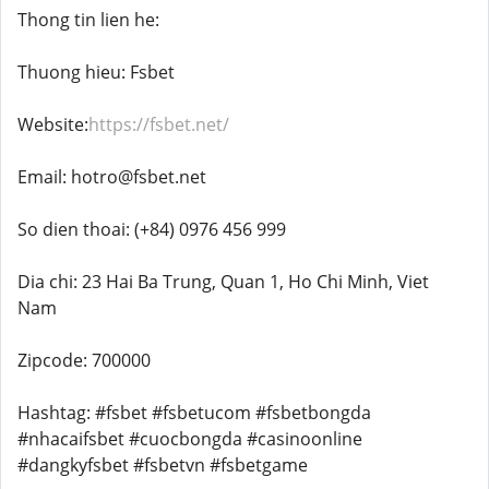
Thong tin lien he:
Thuong hieu: Fsbet
Website:
https://fsbet.net/
Email: hotro@fsbet.net
So dien thoai: (+84) 0976 456 999
Dia chi: 23 Hai Ba Trung, Quan 1, Ho Chi Minh, Viet
Nam
Zipcode: 700000
Hashtag: #fsbet #fsbetucom #fsbetbongda
#nhacaifsbet #cuocbongda #casinoonline
#dangkyfsbet #fsbetvn #fsbetgame