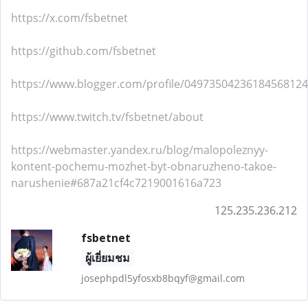
https://x.com/fsbetnet
https://github.com/fsbetnet
https://www.blogger.com/profile/04973504236184568124
https://www.twitch.tv/fsbetnet/about
https://webmaster.yandex.ru/blog/malopoleznyy-
kontent-pochemu-mozhet-byt-obnaruzheno-takoe-
narushenie#687a21cf4c7219001616a723
125.235.236.212
fsbetnet
ผู้เยี่ยมชม
josephpdl5yfosxb8bqyf@gmail.com