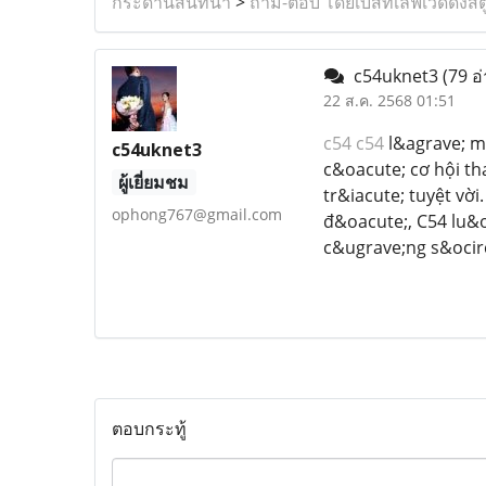
กระดานสนทนา
>
ถาม-ตอบ โดยเบสท์เลิฟเวดดิ้งสต
c54uknet3
(79 อ
22 ส.ค. 2568 01:51
c54 c54
l&agrave; mộ
c54uknet3
c&oacute; cơ hội th
ผู้เยี่ยมชม
tr&iacute; tuyệt vời
ophong767@gmail.com
đ&oacute;, C54 lu&o
c&ugrave;ng s&ocirc
ตอบกระทู้