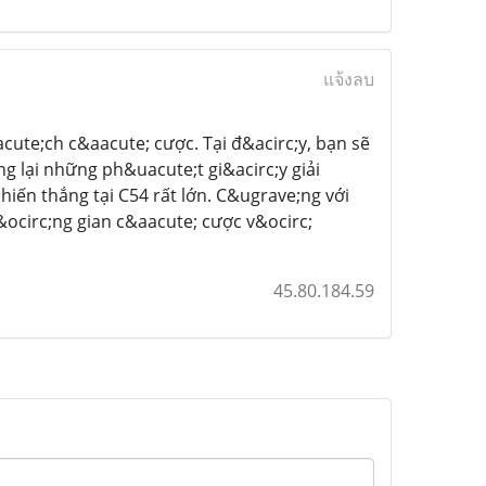
แจ้งลบ
ute;ch c&aacute; cược. Tại đ&acirc;y, bạn sẽ
g lại những ph&uacute;t gi&acirc;y giải
chiến thắng tại C54 rất lớn. C&ugrave;ng với
&ocirc;ng gian c&aacute; cược v&ocirc;
45.80.184.59