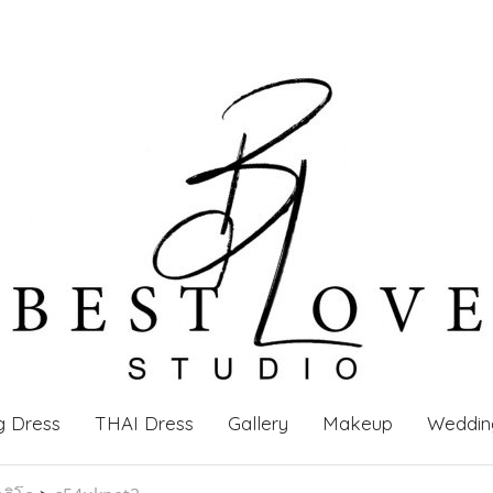
g Dress
THAI Dress
Gallery
Makeup
Weddin