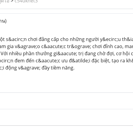
ูดิโอ
>
c54uknet3
่าน)
t s&acirc;n chơi đẳng cấp cho những người y&ecirc;u th&iac
am gia v&agrave;o c&aacute;c tr&ograve; chơi đỉnh cao, man
. Với nhiều phần thưởng gi&aacute; trị đang chờ đợi, cơ hội 
circ;n đem đến c&aacute;c ưu đ&atilde;i đặc biệt, tạo ra kh
;i động v&agrave; đầy tiềm năng.