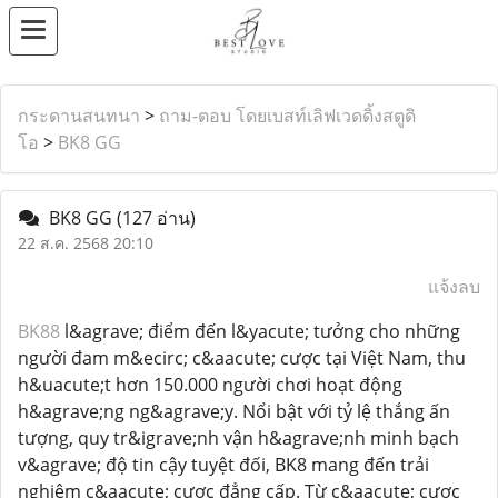
กระดานสนทนา
>
ถาม-ตอบ โดยเบสท์เลิฟเวดดิ้งสตูดิ
โอ
>
BK8 GG
BK8 GG
(127 อ่าน)
22 ส.ค. 2568 20:10
แจ้งลบ
BK88
l&agrave; điểm đến l&yacute; tưởng cho những
người đam m&ecirc; c&aacute; cược tại Việt Nam, thu
h&uacute;t hơn 150.000 người chơi hoạt động
h&agrave;ng ng&agrave;y. Nổi bật với tỷ lệ thắng ấn
tượng, quy tr&igrave;nh vận h&agrave;nh minh bạch
v&agrave; độ tin cậy tuyệt đối, BK8 mang đến trải
nghiệm c&aacute; cược đẳng cấp. Từ c&aacute; cược