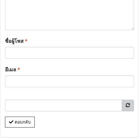
ชื่อผู้โพส
*
อีเมล
*
ตอบกลับ