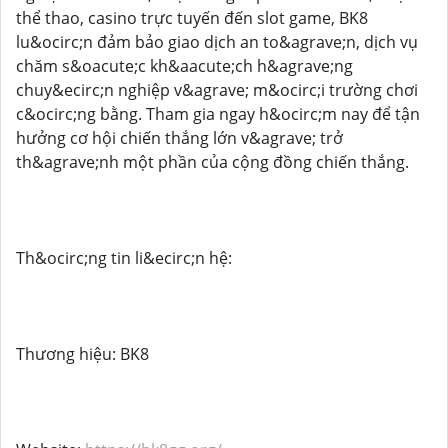
thể thao, casino trực tuyến đến slot game, BK8
lu&ocirc;n đảm bảo giao dịch an to&agrave;n, dịch vụ
chăm s&oacute;c kh&aacute;ch h&agrave;ng
chuy&ecirc;n nghiệp v&agrave; m&ocirc;i trường chơi
c&ocirc;ng bằng. Tham gia ngay h&ocirc;m nay để tận
hưởng cơ hội chiến thắng lớn v&agrave; trở
th&agrave;nh một phần của cộng đồng chiến thắng.
Th&ocirc;ng tin li&ecirc;n hệ:
Thương hiệu: BK8