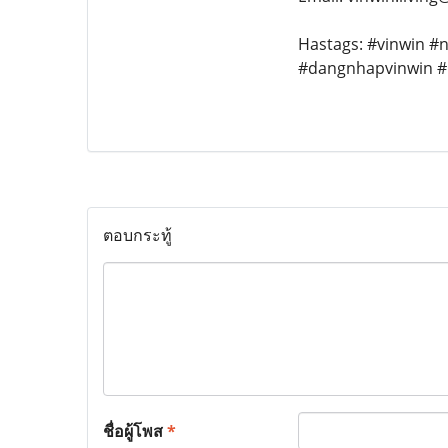
Hastags: #vinwin #
#dangnhapvinwin #n
ตอบกระทู้
ชื่อผู้โพส
*