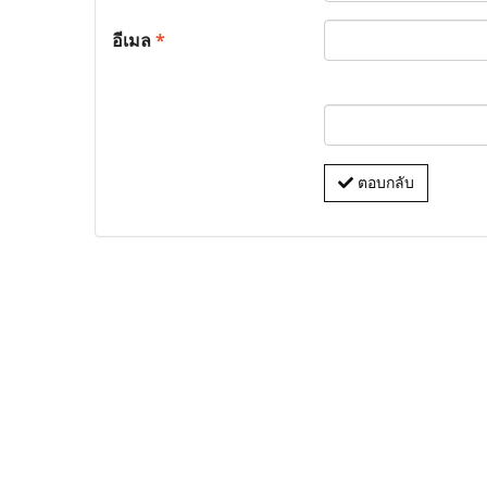
อีเมล
*
ตอบกลับ