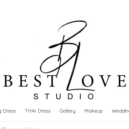
g Dress
THAI Dress
Gallery
Makeup
Weddin