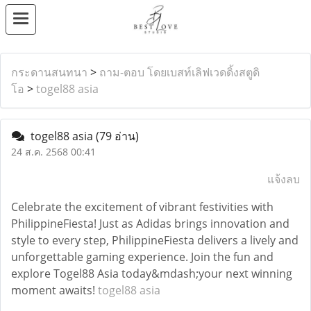
กระดานสนทนา
>
ถาม-ตอบ โดยเบสท์เลิฟเวดดิ้งสตูดิ
โอ
>
togel88 asia
togel88 asia
(79 อ่าน)
24 ส.ค. 2568 00:41
แจ้งลบ
Celebrate the excitement of vibrant festivities with
PhilippineFiesta! Just as Adidas brings innovation and
style to every step, PhilippineFiesta delivers a lively and
unforgettable gaming experience. Join the fun and
explore Togel88 Asia today&mdash;your next winning
moment awaits!
togel88 asia