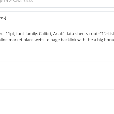
ูดิโอ
>
Kawsrocks
่าน)
e: 11pt; font-family: Calibri, Arial;" data-sheets-root="1">Lis
nline market place website page backlink with the a big bonu