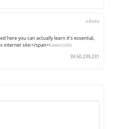
แจ้งลบ
ted here you can actually learn it's essential,
s ınternet site:</span>
Kawsrocks
39.50.239.231