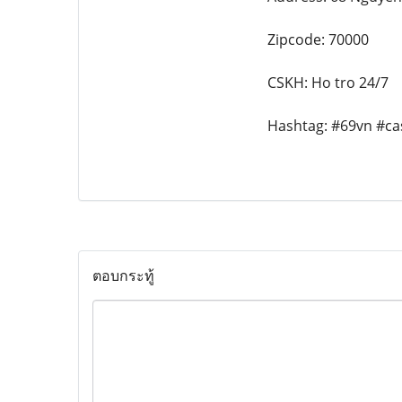
Zipcode: 70000
CSKH: Ho tro 24/7
Hashtag: #69vn #c
ตอบกระทู้