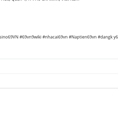
asino69VN #69vn9wiki #nhacai69vn #Naptien69vn #dangk y