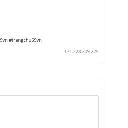
69vn #trangchu69vn
171.228.209.225