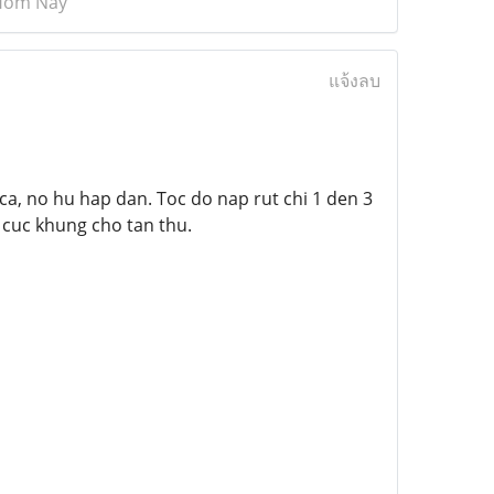
 Hom Nay
แจ้งลบ
ca, no hu hap dan. Toc do nap rut chi 1 den 3
 cuc khung cho tan thu.