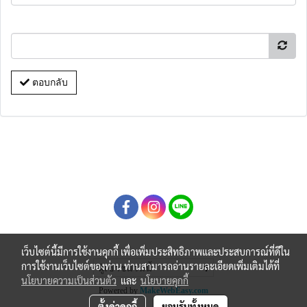
ตอบกลับ
เว็บไซต์นี้มีการใช้งานคุกกี้ เพื่อเพิ่มประสิทธิภาพและประสบการณ์ที่ดีใน
การใช้งานเว็บไซต์ของท่าน ท่านสามารถอ่านรายละเอียดเพิ่มเติมได้ที่
ผู้เข้าชมวันนี้
1
นโยบายความเป็นส่วนตัว
และ
นโยบายคุกกี้
Powered by
MakeWebEasy.com
ตั้งค่าคุกกี้
ยอมรับทั้งหมด