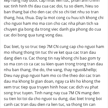
xep hang nay duoc cap nhat lien tuc, phan anh chinh
xac tinh hinh thi dau cua cac doi, tu so diem, hieu so
ban thang bai cho den cac chi so chi tiet nhu so tran
thang, hoa, thua. Day la mot cong cu huu ich khong chi
cho nguoi ham mo ma con cho cac nha phan tich va
chuyen gia bong da trong viec danh gia phong do cua
cac doi bong qua tung vong dau.
Dac biet, ty so truc tiep 7M CN cung cap cho nguoi ham
mo nhung thong tin tuc thi ve ket qua cac tran dau
dang dien ra. Cac thong tin nay khong chi bao gom ty
so ma con co ca cac su kien quan trong trong tran dau
nhu ban thang, the do, the vang, thay nguoi&hellip;
Dieu nay giup nguoi ham mo co the theo doi cac tran
dau ma khong bi gian doan, ngay ca khi ho khong the
xem truc tiep qua truyen hinh hoac cac dich vu phat
song truc tuyen. Tinh nang nay cua 7M CN mang den
su tien loi toi da cho nguoi su dung, dac biet trong boi
canh cac tran dau dien ra lien tuc, va thong tin can