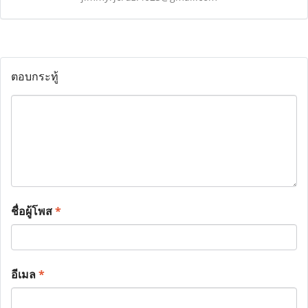
ตอบกระทู้
ชื่อผู้โพส
*
อีเมล
*