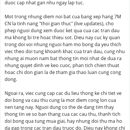
duoc cap nhat gan nhu ngay lap tuc.
Mot trong nhung diem noi bat cua bang xep hang 7M
CN la tinh nang "thoi gian thuc" (live updates), cho
phep nguoi dung xem duoc ket qua cua cac tran dau
ma khong bi tre hoac thieu sot. Dieu nay cuc ky quan
trong doi voi nhung nguoi ham mo bong da yeu thich
viec theo doi tung khoanh khac cua tran dau, cung nhu
nhung ai muon nam bat thong tin moi nhat de dua ra
nhung quyet dinh ve keo cuoc, phan tich chien thuat
hoac chi don gian la de tham gia thao luan cung cong
dong.
Ngoai ra, viec cung cap cac du lieu thong ke chi tiet ve
doi bong va cau thu cung la mot diem cong lon cua
nen tang nay. Nguoi dung co the de dang tim thay
thong tin ve so ban thang cua cac cau thu, thanh tich
doi bong qua tung mua giai, hay nhung doi thu ma ho
da gap trong cac tran dau truoc do. Dieu nay khong chi