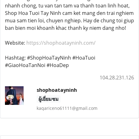
nhanh chong, tu van tan tam va thanh toan linh hoat,
Shop Hoa Tuoi Tay Ninh cam ket mang den trai nghiem
mua sam tien loi, chuyen nghiep. Hay de chung toi giup
ban bien moi khoanh khac thanh ky niem dang nho!
Website:
https://shophoatayninh.com/
Hashtag: #ShopHoaTayNinh #HoaTuoi
#GiaoHoaTanNoi #HoaDep
104.28.231.126
shophoatayninh
ผู้เยี่ยมชม
kaqariceno61111@gmail.com