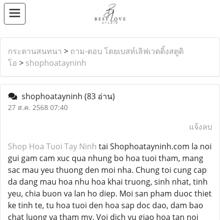
กระดานสนทนา
>
ถาม-ตอบ โดยเบสท์เลิฟเวดดิ้งสตูดิ
โอ
>
shophoatayninh
shophoatayninh
(83 อ่าน)
27 ส.ค. 2568 07:40
แจ้งลบ
Shop Hoa Tuoi Tay Ninh
tai Shophoatayninh.com la noi
gui gam cam xuc qua nhung bo hoa tuoi tham, mang
sac mau yeu thuong den moi nha. Chung toi cung cap
da dang mau hoa nhu hoa khai truong, sinh nhat, tinh
yeu, chia buon va lan ho diep. Moi san pham duoc thiet
ke tinh te, tu hoa tuoi den hoa sap doc dao, dam bao
chat luong va tham my. Voi dich vu giao hoa tan noi