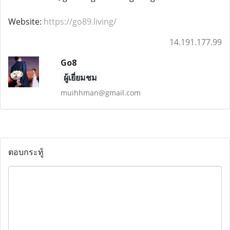
Website:
https://go89.living/
14.191.177.99
Go8
ผู้เยี่ยมชม
muihhman@gmail.com
ตอบกระทู้