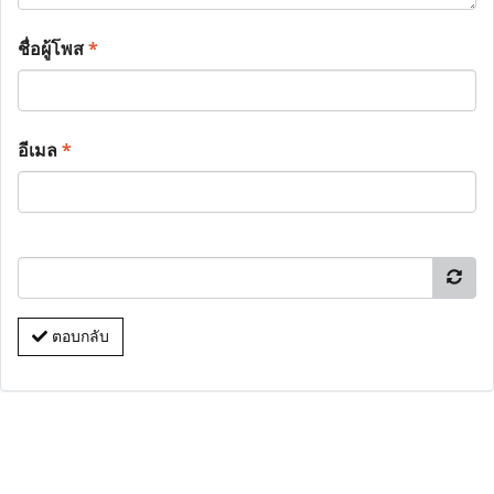
ชื่อผู้โพส
*
อีเมล
*
ตอบกลับ