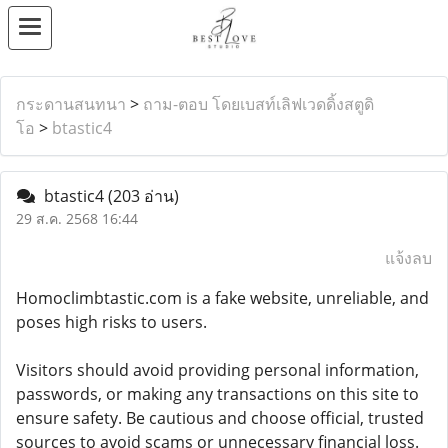
กระดานสนทนา
>
ถาม-ตอบ โดยเบสท์เลิฟเวดดิ้งสตูดิ
โอ
>
btastic4
btastic4
(203 อ่าน)
29 ส.ค. 2568 16:44
แจ้งลบ
Homoclimbtastic.com is a fake website, unreliable, and
poses high risks to users.
Visitors should avoid providing personal information,
passwords, or making any transactions on this site to
ensure safety. Be cautious and choose official, trusted
sources to avoid scams or unnecessary financial loss.