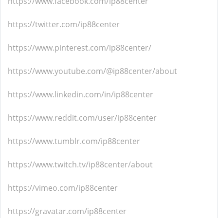
https://www.facebook.com/ip88center
https://twitter.com/ip88center
https://www.pinterest.com/ip88center/
https://www.youtube.com/@ip88center/about
https://www.linkedin.com/in/ip88center
https://www.reddit.com/user/ip88center
https://www.tumblr.com/ip88center
https://www.twitch.tv/ip88center/about
https://vimeo.com/ip88center
https://gravatar.com/ip88center