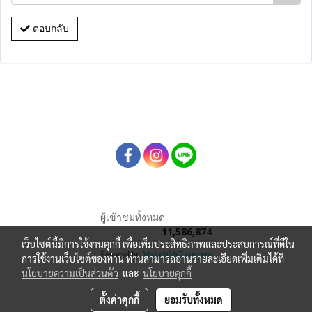
ตอบกลับ
ผู้เข้าชมทั้งหมด
11,586,874
เว็บไซต์นี้มีการใช้งานคุกกี้ เพื่อเพิ่มประสิทธิภาพและประสบการณ์ที่ดีใน
Powered by
MakeWebEasy.com
การใช้งานเว็บไซต์ของท่าน ท่านสามารถอ่านรายละเอียดเพิ่มเติมได้ที่
นโยบายความเป็นส่วนตัว
และ
นโยบายคุกกี้
ตั้งค่าคุกกี้
ยอมรับทั้งหมด