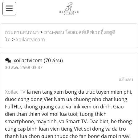
กระดานสนทนา
>
ถาม-ตอบ โดยเบสท์เลิฟเวดดิ้งสตูดิ
โอ
>
xoilactvicom
xoilactvicom
(70 อ่าน)
30 ส.ค. 2568 03:47
แจ้งลบ
Xoilac TV
la nen tang xem bong da truc tuyen mien phi,
duoc cong dong Viet Nam ua chuong nho chat luong
Full HD, khong quang cao, va link xem on dinh. Giao
dien than thien voi moi lua tuoi, tuong thich
smartphone, may tinh, va Smart TV. Dac biet, he thong
cung cap binh luan vien tieng Viet soi dong va da tro
thanh lua chon quen thuoc cho fan bong da moi ngay.