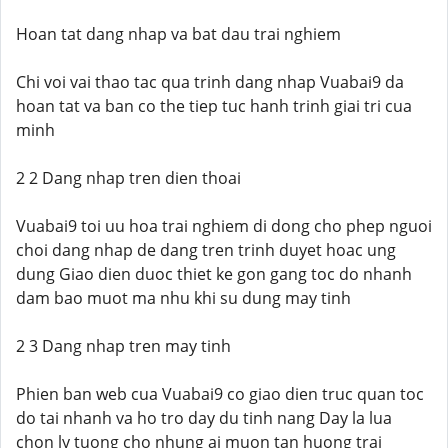
Hoan tat dang nhap va bat dau trai nghiem
Chi voi vai thao tac qua trinh dang nhap Vuabai9 da
hoan tat va ban co the tiep tuc hanh trinh giai tri cua
minh
2 2 Dang nhap tren dien thoai
Vuabai9 toi uu hoa trai nghiem di dong cho phep nguoi
choi dang nhap de dang tren trinh duyet hoac ung
dung Giao dien duoc thiet ke gon gang toc do nhanh
dam bao muot ma nhu khi su dung may tinh
2 3 Dang nhap tren may tinh
Phien ban web cua Vuabai9 co giao dien truc quan toc
do tai nhanh va ho tro day du tinh nang Day la lua
chon ly tuong cho nhung ai muon tan huong trai