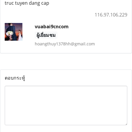
truc tuyen dang cap
116.97.106.229
vuabai9cncom
ผู้เยี่ยมชม
hoangthuy1378hh@gmail.com
ตอบกระทู้