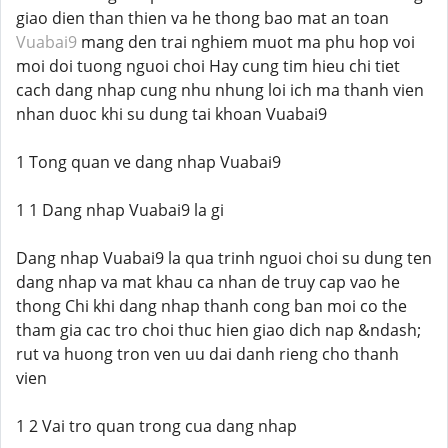
giao dien than thien va he thong bao mat an toan
Vuabai9
mang den trai nghiem muot ma phu hop voi
moi doi tuong nguoi choi Hay cung tim hieu chi tiet
cach dang nhap cung nhu nhung loi ich ma thanh vien
nhan duoc khi su dung tai khoan Vuabai9
1 Tong quan ve dang nhap Vuabai9
1 1 Dang nhap Vuabai9 la gi
Dang nhap Vuabai9 la qua trinh nguoi choi su dung ten
dang nhap va mat khau ca nhan de truy cap vao he
thong Chi khi dang nhap thanh cong ban moi co the
tham gia cac tro choi thuc hien giao dich nap &ndash;
rut va huong tron ven uu dai danh rieng cho thanh
vien
1 2 Vai tro quan trong cua dang nhap