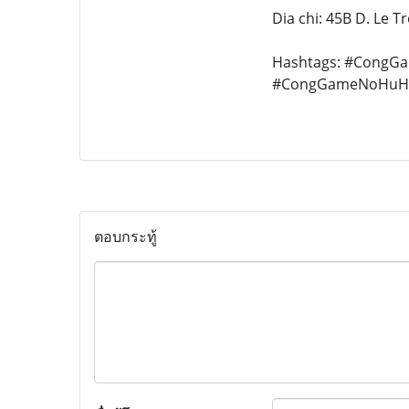
Dia chi: 45B D. Le 
Hashtags: #Cong
#CongGameNoHuHo
ตอบกระทู้