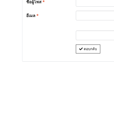
ชื่อผู้โพส
*
อีเมล
*
ตอบกลับ