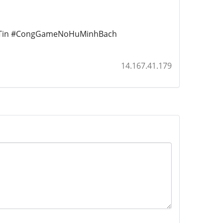
Tin #CongGameNoHuMinhBach
14.167.41.179