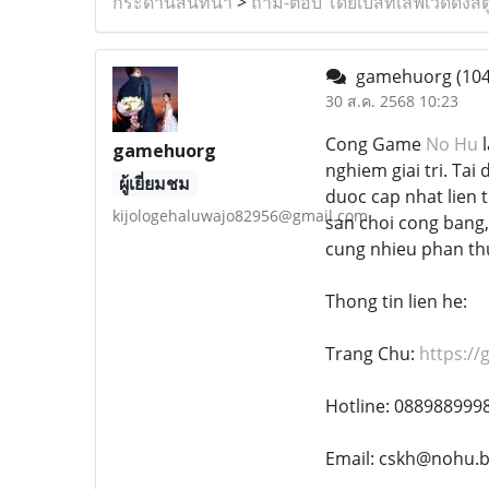
กระดานสนทนา
>
ถาม-ตอบ โดยเบสท์เลิฟเวดดิ้งสต
gamehuorg
(104
30 ส.ค. 2568 10:23
Cong Game
No Hu
l
gamehuorg
nghiem giai tri. Ta
ผู้เยี่ยมชม
duoc cap nhat lien 
kijologehaluwajo82956@gmail.com
san choi cong bang, 
cung nhieu phan thu
Thong tin lien he:
Trang Chu:
https:/
Hotline: 088988999
Email: cskh@nohu.