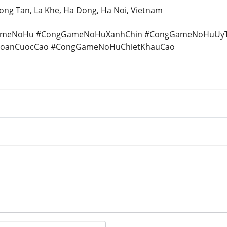
Trong Tan, La Khe, Ha Dong, Ha Noi, Vietnam
GameNoHu #CongGameNoHuXanhChin #CongGameNoHuUy
anCuocCao #CongGameNoHuChietKhauCao