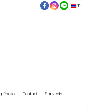
TH
g Photo
Contact
Souvenirs