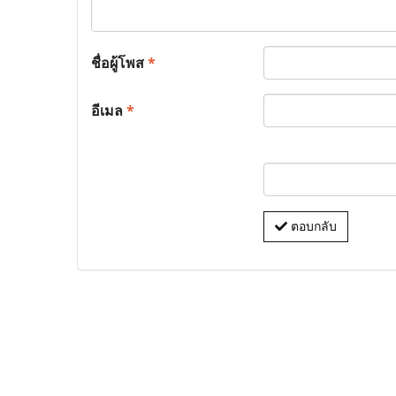
ชื่อผู้โพส
*
อีเมล
*
ตอบกลับ