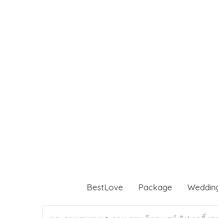
BestLove
Package
Weddin