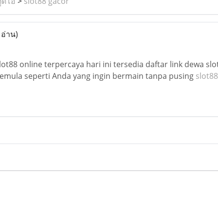
ูดิโอ
>
slot88 gacor
 อ่าน)
lot88 online terpercaya hari ini tersedia daftar link dewa slot
pemula seperti Anda yang ingin bermain tanpa pusing
slot8