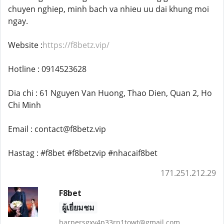
chuyen nghiep, minh bach va nhieu uu dai khung moi
ngay.
Website :
https://f8betz.vip/
Hotline : 0914523628
Dia chi : 61 Nguyen Van Huong, Thao Dien, Quan 2, Ho
Chi Minh
Email : contact@f8betz.vip
Hastag : #f8bet #f8betzvip #nhacaif8bet
171.251.212.29
F8bet
ผู้เยี่ยมชม
harpersgxv4p33rn1towt@gmail.com